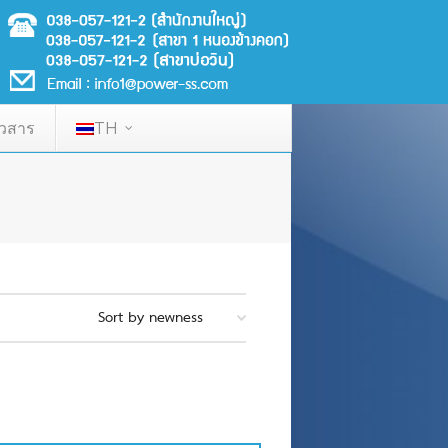
าวสาร
TH