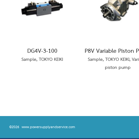
DG4V-3-100
P8V Variable Piston
Sample
,
TOKYO KEIKI
Sample
,
TOKYO KEIKI
,
Var
piston pump
©2026 www.powersupplyandservice.com