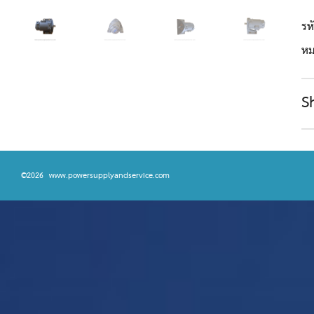
รห
หม
S
©2026 www.powersupplyandservice.com